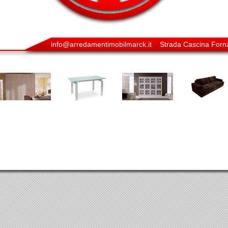
info@arredamentimobilmarck.it
Strada Cascina Forna