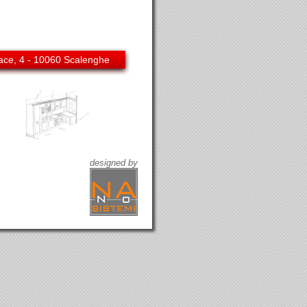
ce, 4 - 10060 Scalenghe
designed by