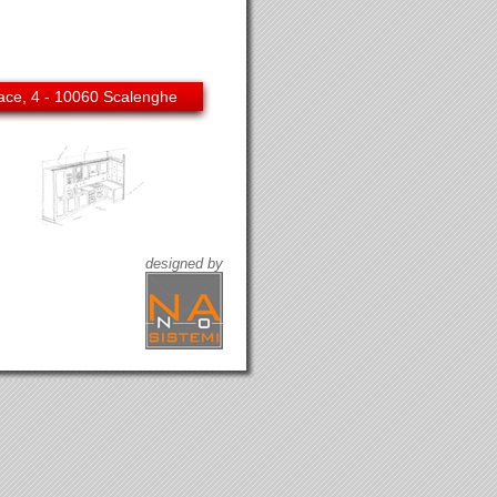
ce, 4 - 10060 Scalenghe
designed by