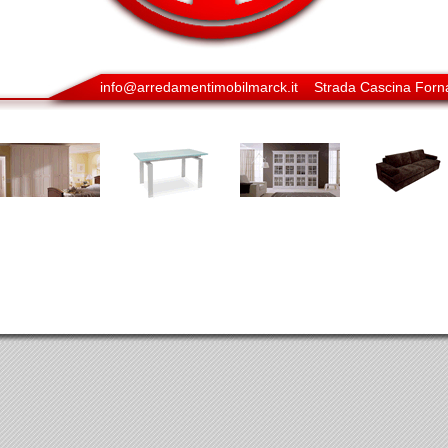
info@arredamentimobilmarck.it
Strada Cascina Forna