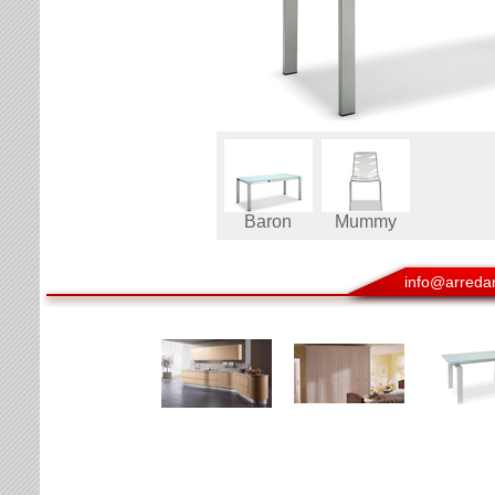
Baron
Mummy
info@arredam
(TO)