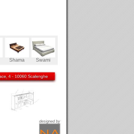
Shama
Swami
ce, 4 - 10060 Scalenghe
designed by