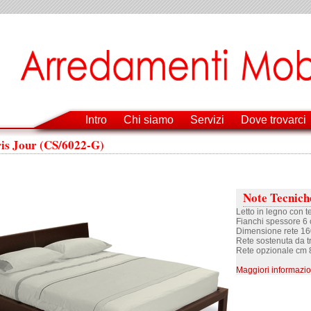
Intro
Chi siamo
Servizi
Dove trovarci
ris Jour (CS/6022-G)
Note Tecnich
Letto in legno con t
Fianchi spessore 6 
Dimensione rete 16
Rete sostenuta da tr
Rete opzionale cm 
Maggiori informazio