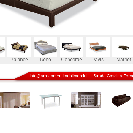
Balance
Boho
Concorde
Davis
Marriot
info@arredamentimobilmarck.it
Strada Cascina Forna