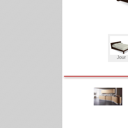
Jour
(TO)