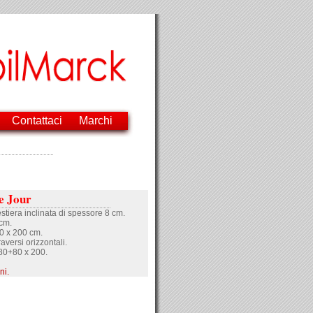
Contattaci
Marchi
e Jour
estiera inclinata di spessore 8 cm.
cm.
0 x 200 cm.
aversi orizzontali.
80+80 x 200.
ni.