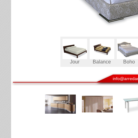
Jour
Balance
Boho
info@arredam
(TO)