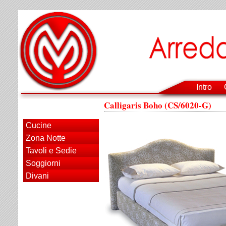
Intro
Calligaris Boho (CS/6020-G)
Cucine
Zona Notte
Tavoli e Sedie
Soggiorni
Divani